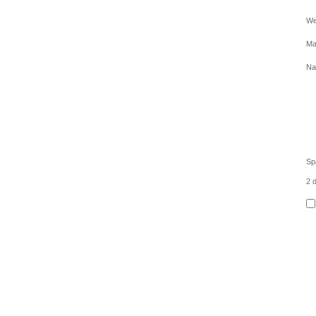
We
Ma
Na
Sp
2 