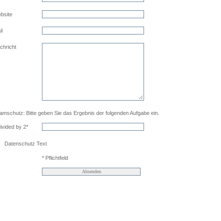
bsite
il
chricht
amschutz: Bitte geben Sie das Ergebnis der folgenden Aufgabe ein.
divided by 2*
Datenschutz Text
* Pflichtfeld