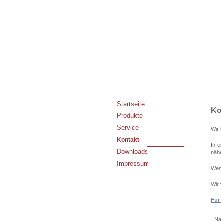
Startseite
Ko
Produkte
Service
Wir
Kontakt
In e
Downloads
nähe
Impressum
Wenn
Wir 
Für
N